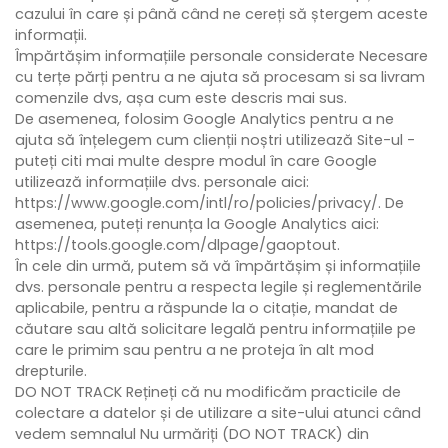
cazului în care și până când ne cereți să ștergem aceste
informații.
Împărtășim informațiile personale considerate Necesare
cu terțe părți pentru a ne ajuta să procesam si sa livram
comenzile dvs, așa cum este descris mai sus.
De asemenea, folosim Google Analytics pentru a ne
ajuta să înțelegem cum clienții noștri utilizează Site-ul -
puteți citi mai multe despre modul în care Google
utilizează informațiile dvs. personale aici:
https://www.google.com/intl/ro/policies/privacy/. De
asemenea, puteți renunța la Google Analytics aici:
https://tools.google.com/dlpage/gaoptout.
În cele din urmă, putem să vă împărtășim și informațiile
dvs. personale pentru a respecta legile și reglementările
aplicabile, pentru a răspunde la o citație, mandat de
căutare sau altă solicitare legală pentru informațiile pe
care le primim sau pentru a ne proteja în alt mod
drepturile.
DO NOT TRACK Rețineți că nu modificăm practicile de
colectare a datelor și de utilizare a site-ului atunci când
vedem semnalul Nu urmăriți (DO NOT TRACK) din