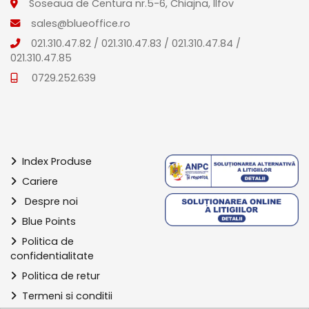
Soseaua de Centura nr.5-6, Chiajna, Ilfov
sales@blueoffice.ro
021.310.47.82
/
021.310.47.83
/
021.310.47.84
/
021.310.47.85
0729.252.639
Index Produse
Cariere
Despre noi
Blue Points
Politica de
confidentialitate
Politica de retur
Termeni si conditii