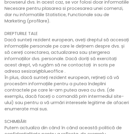
browserul dvs. In acest caz, se vor folosi doar informatiile
Necesare pentru plasarea si procesarea unei comenzi,
dar nu informatiile Statistice, Functionale sau de
Marketing (profilare).
DREPTURILE TALE
Dacă sunteți rezident european, aveți dreptul să accesați
informațiile personale pe care le deținem despre dvs. și
să cereți corectarea, actualizarea sau ștergerea
informațiilor dvs. personale. Dacă doriți să exercitați
acest drept, vă rugăm să ne contactați in scris pe
adresa sesizari@blueoffice .
În plus, dacă sunteți rezident european, rețineți că vă
procesăm informațiile pentru a putea îndeplini
contractele pe care le-am putea avea cu dvs. (de
exemplu, dacă faceți o comandă prin intermediul site-
ului) sau pentru a vă urmări interesele legitime de afaceri
enumerate mai sus.
SCHIMBĂRI
Putem actualiza din când în când această politică de
confidențialitate pentru a reflecta, de exemplu,