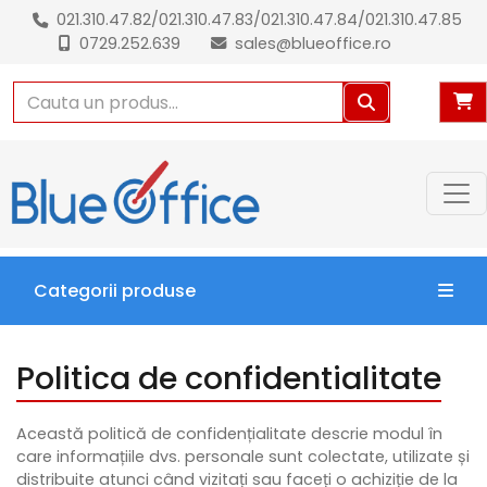
021.310.47.82
/
021.310.47.83
/
021.310.47.84
/
021.310.47.85
0729.252.639
sales@blueoffice.ro
Categorii produse
Politica de confidentialitate
Această politică de confidențialitate descrie modul în
care informațiile dvs. personale sunt colectate, utilizate și
distribuite atunci când vizitați sau faceți o achiziție de la