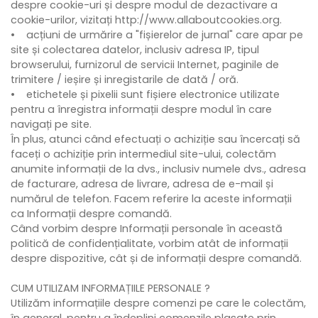
despre cookie-uri și despre modul de dezactivare a
cookie-urilor, vizitați http://www.allaboutcookies.org.
• acțiuni de urmărire a "fișierelor de jurnal" care apar pe
site și colectarea datelor, inclusiv adresa IP, tipul
browserului, furnizorul de servicii Internet, paginile de
trimitere / ieșire și inregistarile de dată / oră.
• etichetele și pixelii sunt fișiere electronice utilizate
pentru a înregistra informații despre modul în care
navigați pe site.
În plus, atunci când efectuați o achiziție sau încercați să
faceți o achiziție prin intermediul site-ului, colectăm
anumite informații de la dvs., inclusiv numele dvs., adresa
de facturare, adresa de livrare, adresa de e-mail și
numărul de telefon. Facem referire la aceste informații
ca Informații despre comandă.
Când vorbim despre Informații personale în această
politică de confidențialitate, vorbim atât de informații
despre dispozitive, cât și de informații despre comandă.
CUM UTILIZAM INFORMAȚIILE PERSONALE ?
Utilizăm informațiile despre comenzi pe care le colectăm,
în general, pentru a îndeplini comenzile plasate prin