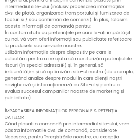
intermediul site-ului (inclusiv procesarea informațiilor
dvs. de plată, organizarea transportului și furnizarea de
facturi și / sau confirmări de comenzi). În plus, folosim
aceste Informații de comandă pentru:
În conformitate cu preferințele pe care le-ați împărtășit
cu noi, vă vom oferi informații sau publicitate referitoare
la produsele sau serviciile noastre.
Utilizăm informațiile despre dispozitiv pe care le
colectăm pentru a ne ajuta să monitorizăm potențialele
riscuri (în special adresa IP) și, în general, să
îmbunătățim și să optimizăm site-ul nostru (de exemplu,
generând analize despre modul în care clienții noștri
navighează și interacționează cu Site-ul și pentru a
evalua succesul campaniilor noastre de marketing și
publicitate).
ÎMPARTASIREA INFORMAȚIILOR PERSONALE & RETENȚIA
DATELOR
Când plasați o comandă prin intermediul site-ului, vom
păstra informațiile dvs. de comandă, considerate
Necesare, pentru înregistrările noastre, cu excepția